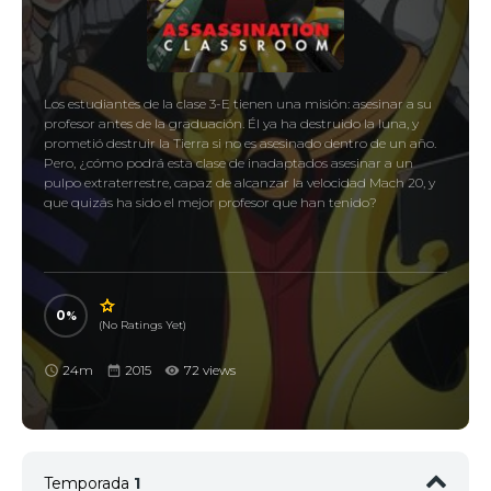
Los estudiantes de la clase 3-E tienen una misión: asesinar a su
profesor antes de la graduación. Él ya ha destruido la luna, y
prometió destruir la Tierra si no es asesinado dentro de un año.
Pero, ¿cómo podrá esta clase de inadaptados asesinar a un
pulpo extraterrestre, capaz de alcanzar la velocidad Mach 20, y
que quizás ha sido el mejor profesor que han tenido?
0
(No Ratings Yet)
24m
2015
72 views
Temporada
1