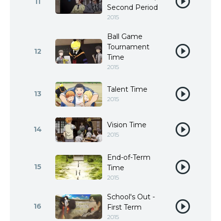
11
Second Period
2015
Ball Game
Tournament
12
Time
2015
Talent Time
13
2015
Vision Time
14
2015
End-of-Term
15
Time
2015
School's Out -
16
First Term
2015