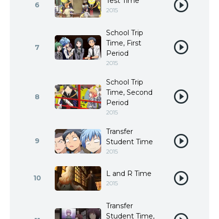
Test Time
6
2015
School Trip
Time, First
7
Period
2015
School Trip
Time, Second
8
Period
2015
Transfer
9
Student Time
2015
L and R Time
10
2015
Transfer
Student Time,