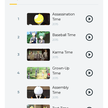
Assassination
1
Time
2015
Baseball Time
2
2015
Karma Time
3
2015
Grown-Up
4
Time
2015
Assembly
5
Time
2015