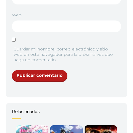
10
<img src="//image.tmdb.org/t/p/w92/igD4qgaCPTs
Web
11
<img src="//image.tmdb.org/t/p/w92/muH51Q5WI
Guardar mi nombre, correo electrónico y sitio
web en este navegador para la próxima vez que
haga un comentario.
12
<img src="//image.tmdb.org/t/p/w92/p2lTYvfuku
Relacionados
13
<img src="//image.tmdb.org/t/p/w92/fr3ya4vXiy5B