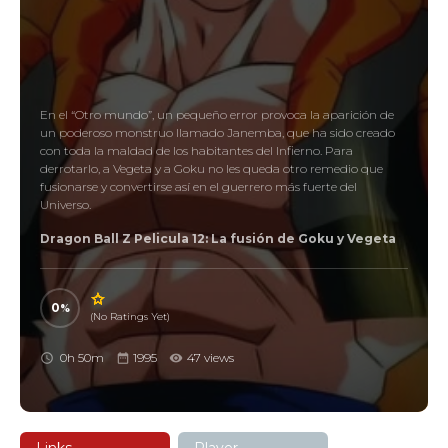
En el “Otro mundo”, un pequeño error provoca la aparición de
un poderoso monstruo llamado Janemba, que ha sido creado
con toda la maldad de los habitantes del Infierno. Para
derrotarlo, a Vegeta y a Goku no les queda otro remedio que
fusionarse y convertirse así en el guerrero más fuerte del
Universo.
Dragon Ball Z Pelicula 12: La fusión de Goku y Vegeta
0
(No Ratings Yet)
0h 50m
1995
47 views