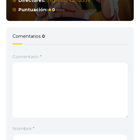
Directores:
Shigeyasu Yamauchi
Puntuación:
0
votos
Comentarios
0
Comentario
*
Nombre
*