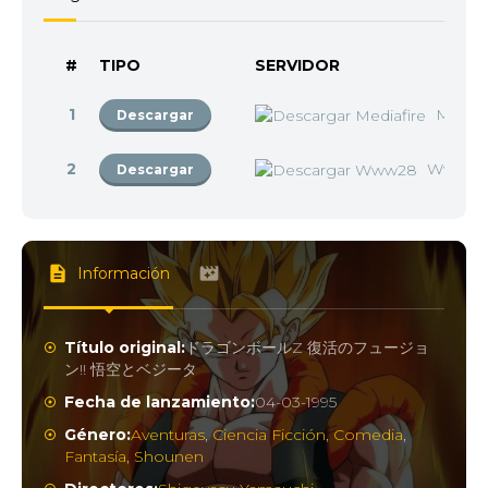
#
TIPO
SERVIDOR
1
Mediaf
Descargar
2
Www2
Descargar
Información
Título original:
ドラゴンボールZ 復活のフュージョ
ン!! 悟空とベジータ
Fecha de lanzamiento:
04-03-1995
Género:
Aventuras
,
Ciencia Ficción
,
Comedia
,
Fantasía
,
Shounen