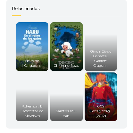
Relacionados
Ginga Eiyuu
Densetsu
Neko no
Gaiden:
Ongaeshi
Chirin no Suzu
Ougon...
Pokemon: El
009
Despertar de
Saint☆Onii-
Re:Cyborg
Mewtwo
san
(2012)