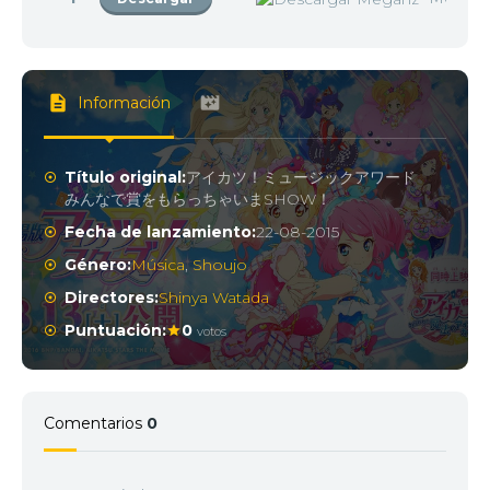
Información
Título original:
アイカツ！ミュージックアワード
みんなで賞をもらっちゃいまSHOW！
Fecha de lanzamiento:
22-08-2015
Género:
Música
,
Shoujo
Directores:
Shinya Watada
Puntuación:
0
votos
Comentarios
0