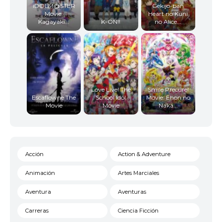
iDOLM@STER
Gekijo-ban
Movie:
Heart no Kuni
Kagayaki...
K-ON!!
no Alice...
Love Live! The
Smile Precure!
Escaflowne The
School Idol
Movie: Ehon no
Movie
Movie
Naka...
Acción
Action & Adventure
Animación
Artes Marciales
Aventura
Aventuras
Carreras
Ciencia Ficción