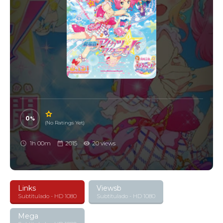
0
(No Ratings Yet)
1h 00m
2015
20 views
Links
Viewsb
Subtitulado - HD 1080
Subtitulado - HD 1080
Mega