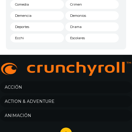
Comedia
Crimen
Demencia
Demonios
Deportes
Drama
Ecchi
Escolares
Espacial
Familia
Fantasía
Harem
Historico
Infantil
Josei
Juegos
ACCIÓN
Kids
Magia
ACTION & ADVENTURE
Mecha
Militar
ANIMACIÓN
Misterio
Música
Parodia
Policía