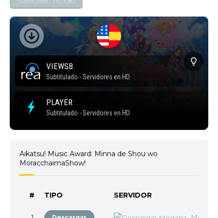
Subtitulado - HD 1080
Aikatsu! Music Award: Minna de Shou wo
MoracchaimaShow!
#
TIPO
SERVIDOR
1
Megan
Descargar