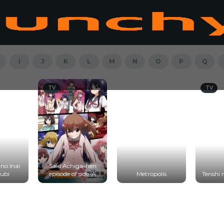
I
J
K
L
M
N
O
P
Q
TV
TV
no Inai
Saki Achiga-hen
ubi
episode of side-A
Metropolis
Tenshi 