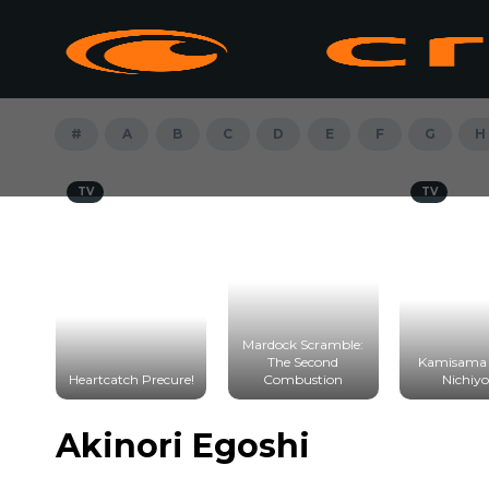
#
A
B
C
D
E
F
G
H
TV
TV
Mardock Scramble:
The Second
Kamisama 
Heartcatch Precure!
Combustion
Nichiyo
Akinori Egoshi