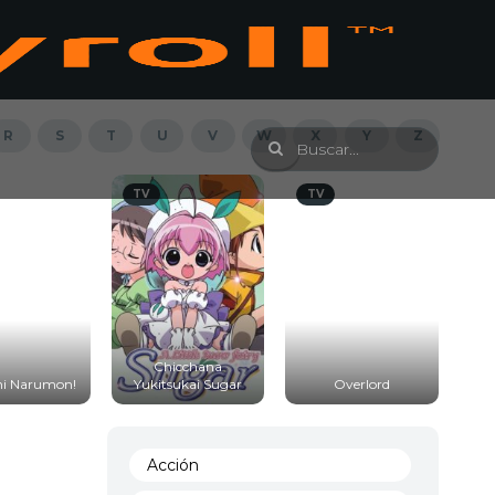
R
S
T
U
V
W
X
Y
Z
TV
TV
T
Chicchana
ni Narumon!
Yukitsukai Sugar
Overlord
Acción