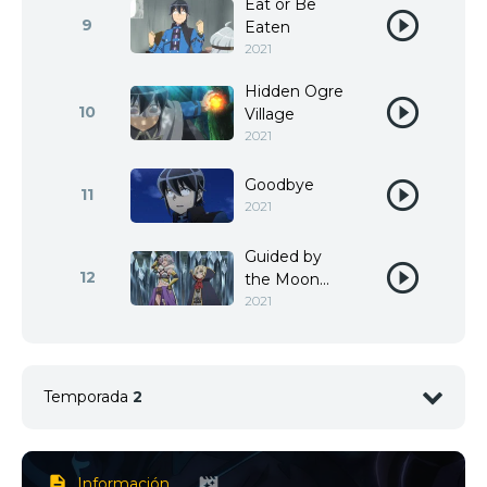
Eat or Be
9
Eaten
2021
Hidden Ogre
10
Village
2021
Goodbye
11
2021
Guided by
12
the Moon...
2021
Temporada
2
Información
1
<img src="//image.tmdb.org/t/p/w92/byLHF6qG4B