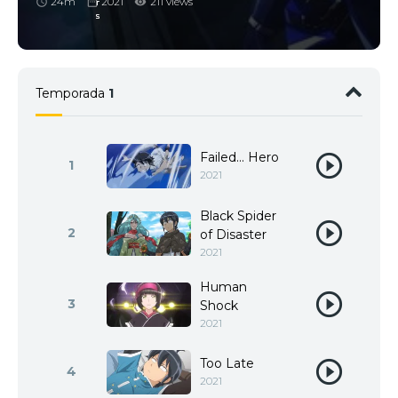
24m
2021
211 views
Temporada
1
Failed... Hero
1
2021
Black Spider
2
of Disaster
2021
Human
3
Shock
2021
Too Late
4
2021