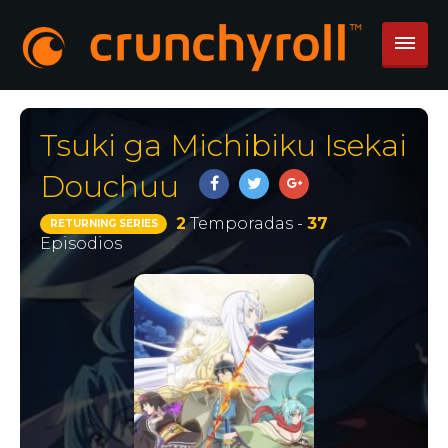
Tsuki ga Michibiku Isekai
Douchuu
2
Temporadas -
37
RETURNING SERIES
Episodios