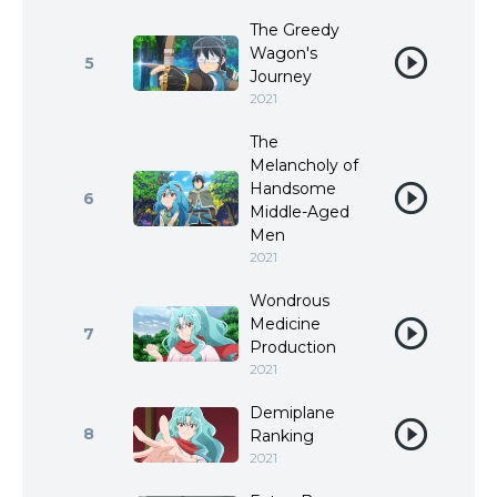
The Greedy
Wagon's
5
Journey
2021
The
Melancholy of
Handsome
6
Middle-Aged
Men
2021
Wondrous
Medicine
7
Production
2021
Demiplane
8
Ranking
2021