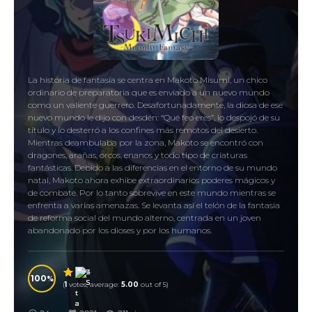
La historia de fantasía se centra en Makoto Misumi, un chico
ordinario de preparatoria que es enviado a un nuevo mundo
como un valiente guerrero. Desafortunadamente, la diosa de ese
nuevo mundo le dijo con desdén: “Qué feo eres”, lo despojó de su
título y lo desterró a los confines más remotos del desierto.
Mientras deambulaba por la zona, Makoto se encontró con
dragones, arañas, orcos, enanos y todo tipo de criaturas
fantásticas. Debido a las diferencias en el entorno de su mundo
natal, Makoto ahora exhibe extraordinarios poderes mágicos y
de combate. Por lo tanto sobrevive en este mundo mientras se
enfrenta a varias amenazas. Se levanta así el telón de la fantasía
de reforma social del mundo alterno, centrada en un joven
abandonado por los dioses y por los humanos.
100
(
1
votes, average:
5.00
out of 5)