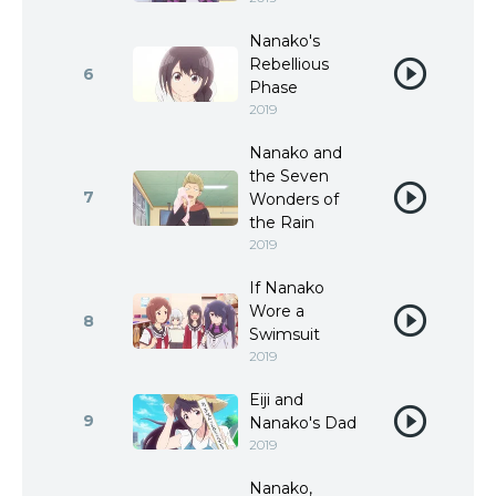
Nanako's
Rebellious
6
Phase
2019
Nanako and
the Seven
7
Wonders of
the Rain
2019
If Nanako
Wore a
8
Swimsuit
2019
Eiji and
9
Nanako's Dad
2019
Nanako,