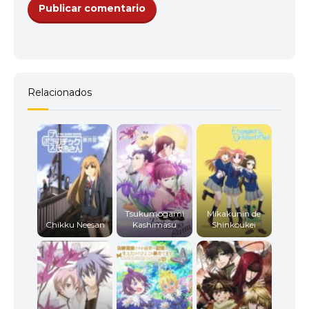
Relacionados
Tsukumogami
Mikakunin de
Chikku Neesan
Kashimasu
Shinkoukei