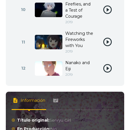
Fireflies, and
10
a Test of
Courage
2019
Watching the
Fireworks
11
with You
2019
Nanako and
12
Eiji
2019
Información
Título original:
Senryu Girl
En Producción:
No