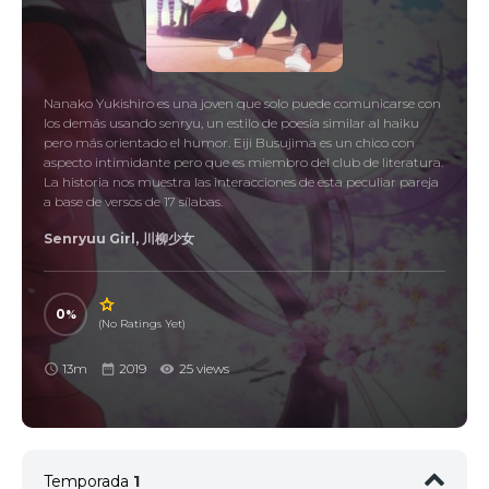
Nanako Yukishiro es una joven que solo puede comunicarse con
los demás usando senryu, un estilo de poesía similar al haiku
pero más orientado el humor. Eiji Busujima es un chico con
aspecto intimidante pero que es miembro del club de literatura.
La historia nos muestra las interacciones de esta peculiar pareja
a base de versos de 17 sílabas.
Senryuu Girl, 川柳少女
0
(No Ratings Yet)
13m
2019
25 views
Temporada
1