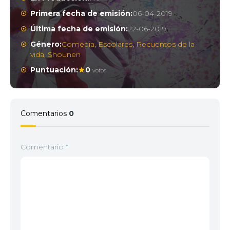
Primera fecha de emisión:
06-04-2019
Última fecha de emisión:
22-06-2019
Género:
Comedia
,
Escolares
,
Recuentos de la
vida
,
Shounen
Puntuación:
0
votos
Comentarios
0
Comentario
*