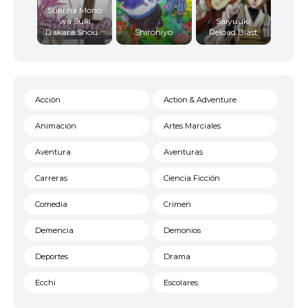
Suki na Mono
wa Suki
Saiyuuki
Dakara Shou...
Shirohiyo
Reload Blast
Acción
Action & Adventure
Animación
Artes Marciales
Aventura
Aventuras
Carreras
Ciencia Ficción
Comedia
Crimen
Demencia
Demonios
Deportes
Drama
Ecchi
Escolares