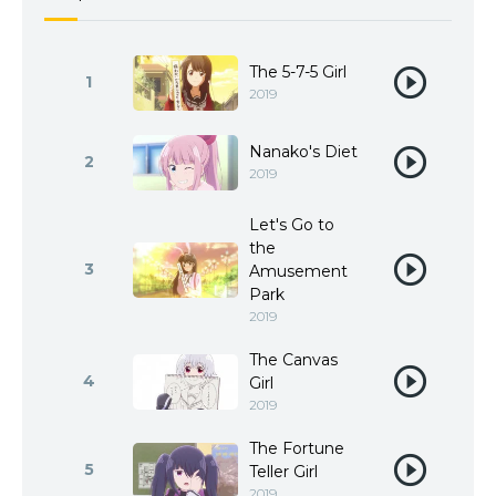
The 5-7-5 Girl
1
2019
Nanako's Diet
2
2019
Let's Go to
the
3
Amusement
Park
2019
The Canvas
4
Girl
2019
The Fortune
5
Teller Girl
2019