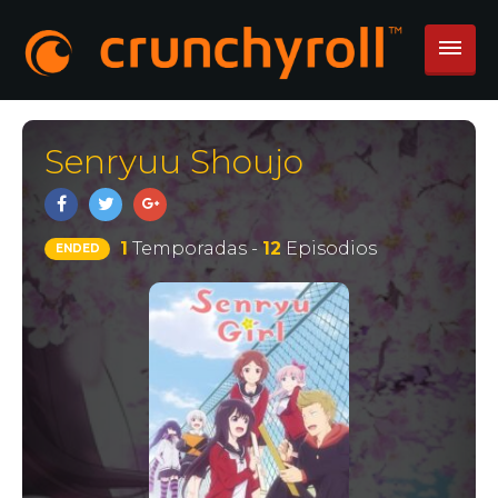
Senryuu Shoujo
1
Temporadas -
12
Episodios
ENDED