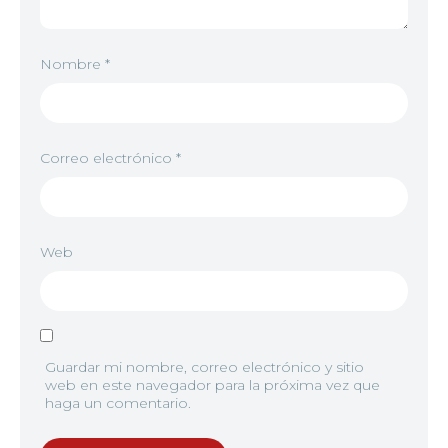
8
<img src="//image.tmdb.org/t/p/w92/3bHVh1lJnkr
Nombre
*
9
<img src="//image.tmdb.org/t/p/w92/d6PdnaFk3
Correo electrónico
*
10
<img src="//image.tmdb.org/t/p/w92/urDyUlCDV8f
Web
11
<img src="//image.tmdb.org/t/p/w92/h6co5Hu0Qpz
Guardar mi nombre, correo electrónico y sitio
web en este navegador para la próxima vez que
haga un comentario.
12
<img src="//image.tmdb.org/t/p/w92/vCRizS7O28h