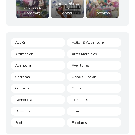
Shimoneta to
Outbreak
Iu Gainen ga
Company
Sonzai...
Etotama
Acción
Action & Adventure
Animación
Artes Marciales
Aventura
Aventuras
Carreras
Ciencia Ficción
Comedia
Crimen
Demencia
Demonios
Deportes
Drama
Ecchi
Escolares
Espacial
Familia