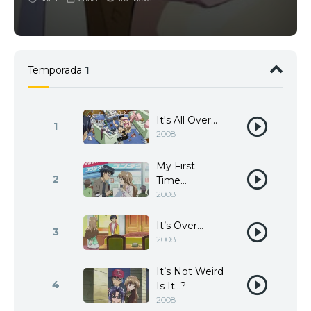
Temporada
1
It's All Over...
1
2008
My First
2
Time…
2008
It’s Over…
3
2008
It’s Not Weird
4
Is It…?
2008