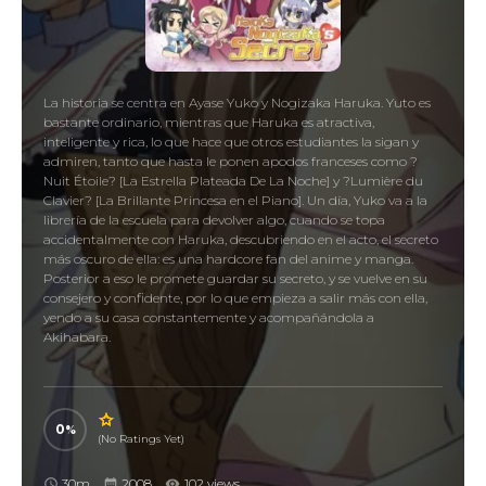
La historia se centra en Ayase Yuko y Nogizaka Haruka. Yuto es
bastante ordinario, mientras que Haruka es atractiva,
inteligente y rica, lo que hace que otros estudiantes la sigan y
admiren, tanto que hasta le ponen apodos franceses como ?
Nuit Étoile? [La Estrella Plateada De La Noche] y ?Lumière du
Clavier? [La Brillante Princesa en el Piano]. Un día, Yuko va a la
librería de la escuela para devolver algo, cuando se topa
accidentalmente con Haruka, descubriendo en el acto, el secreto
más oscuro de ella: es una hardcore fan del anime y manga.
Posterior a eso le promete guardar su secreto, y se vuelve en su
consejero y confidente, por lo que empieza a salir más con ella,
yendo a su casa constantemente y acompañándola a
Akihabara.
0
(No Ratings Yet)
30m
2008
102 views