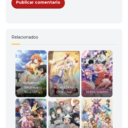
Relacionados
Soredemo
Sekai wa
Astarotte no
Utsukushii
Omocha!
Witch Watch