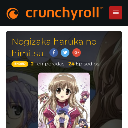
Nogizaka haruka no
himitsu
2
Temporadas -
24
Episodios
ENDED