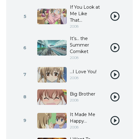
If You Look at
Me Like
5
That…
2008
It’s… the
Summer
6
Comiket
2008
…I Love You!
7
2008
Big Brother
8
2008
It Made Me
9
Happy…
2008