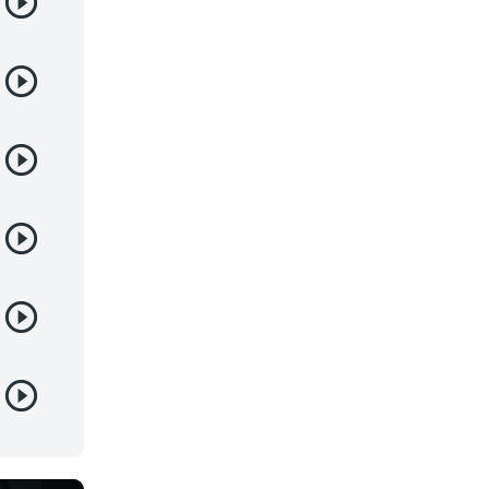
Demonios
Deportes
Drama
Ecchi
Escolares
Espacial
Familia
Fantasía
Harem
Historico
Infantil