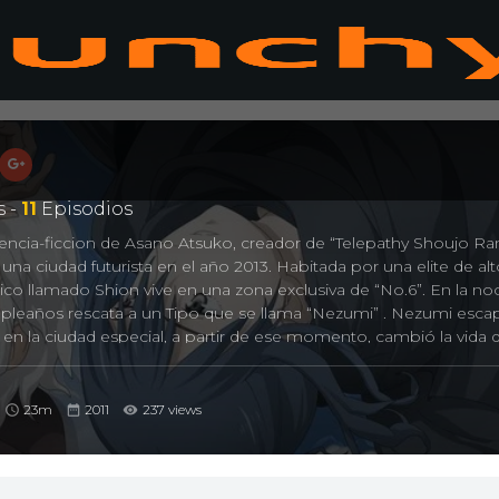
 -
11
Episodios
iencia-ficcion de Asano Atsuko, creador de “Telepathy Shoujo Ran
” una ciudad futurista en el año 2013. Habitada por una elite de al
ico llamado Shion vive en una zona exclusiva de “No.6”. En la n
eaños rescata a un Tipo que se llama “Nezumi” . Nezumi esca
 en la ciudad especial, a partir de ese momento, cambió la vida 
23m
2011
237 views