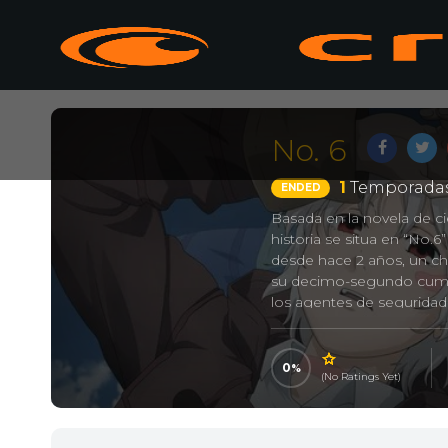
No. 6
1
Temporadas
ENDED
Basada en la novela de c
historia se situa en “No.6
desde hace 2 años, un ch
su decimo-segundo cumpl
los agentes de seguridad
para siempre…
Number 6
0
(No Ratings Yet)