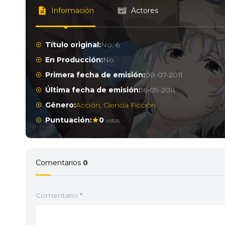
Información
Actores
Título original:
No. 6
En Producción:
No
Primera fecha de emisión:
08-07-2011
Última fecha de emisión:
16-09-2011
Género:
Acción
,
Ciencia Ficción
Puntuación:
0
votos
Comentarios
0
Comentario
*