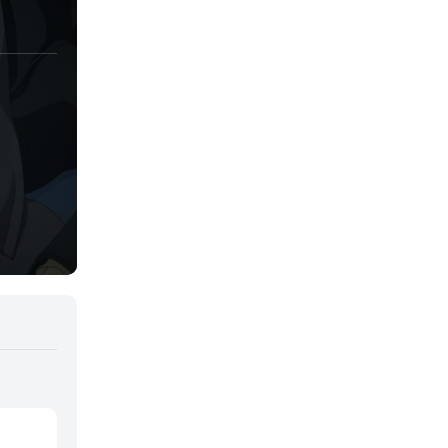
Josei
Juegos
Kids
Magia
Mecha
Militar
Misterio
Música
Parodia
Policía
Psicológico
Recuentos de la vida