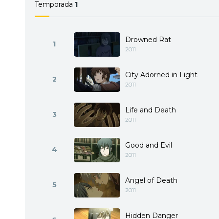
Temporada
1
Drowned Rat
1
2011
City Adorned in Light
2
2011
Life and Death
3
2011
Good and Evil
4
2011
Angel of Death
5
2011
Hidden Danger