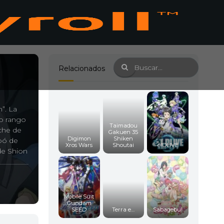
Relacionados
”. La
to rango
Taimadou
oche de
Gakuen 35
Digimon
Shiken
pó de
Xros Wars
Shoutai
ēlDLIVE
de Shion
Mobile Suit
Gundam
SEED
Terra e…
Sabagebu!