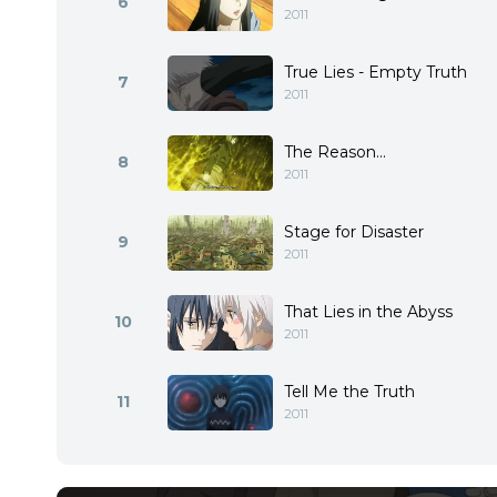
6
2011
True Lies - Empty Truth
7
2011
The Reason...
8
2011
Stage for Disaster
9
2011
That Lies in the Abyss
10
2011
Tell Me the Truth
11
2011