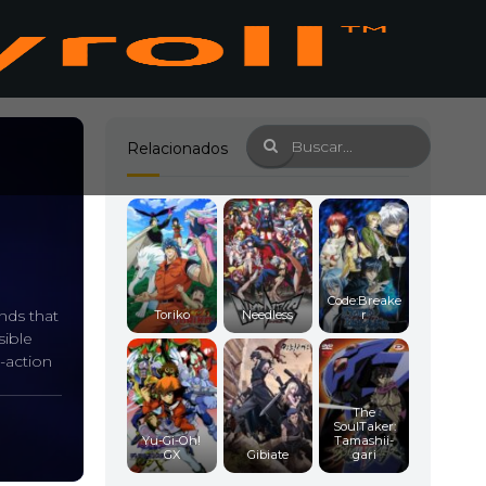
Relacionados
Code:Breake
nds that
Toriko
Needless
r
sible
t-action
The
SoulTaker:
Yu-Gi-Oh!
Tamashii-
GX
Gibiate
gari