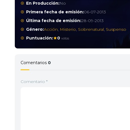
En Producción:
No
Primera fecha de emisión:
06-07-2013
Última fecha de emisión:
28-09-2013
Género:
Acción
,
Misterio
,
Sobrenatural
,
Suspenso
Puntuación:
0
votos
Comentarios
0
Comentario
*