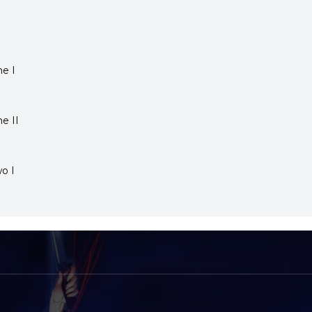
e I
e II
o I