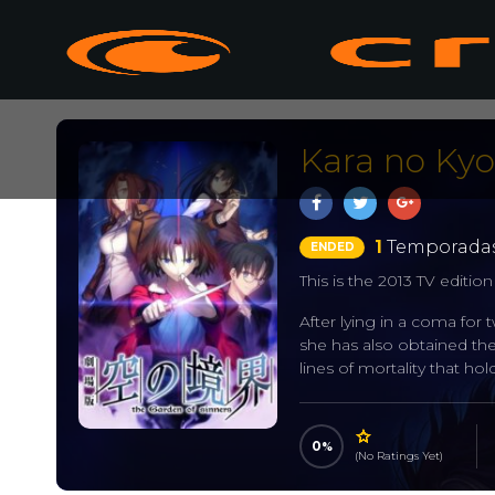
Kara no Kyo
1
Temporadas
ENDED
This is the 2013 TV edition 
After lying in a coma for 
she has also obtained the
lines of mortality that ho
thriller, Shiki must tackle
0
(No Ratings Yet)