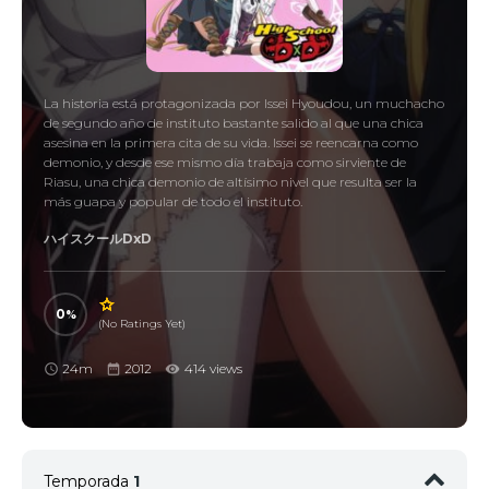
La historia está protagonizada por Issei Hyoudou, un muchacho
de segundo año de instituto bastante salido al que una chica
asesina en la primera cita de su vida. Issei se reencarna como
demonio, y desde ese mismo día trabaja como sirviente de
Riasu, una chica demonio de altísimo nivel que resulta ser la
más guapa y popular de todo el instituto.
ハイスクールDxD
0
(No Ratings Yet)
24m
2012
414 views
Temporada
1