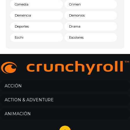
Comedia
Crimen
Demencia
Demonios
Deportes
Drama
Ecchi
Escolares
Espacial
Familia
Fantasía
Harem
Historico
Infantil
Josei
Juegos
ACCIÓN
Kids
Magia
ACTION & ADVENTURE
Mecha
Militar
ANIMACIÓN
Misterio
Música
Parodia
Policía