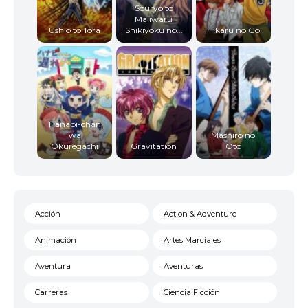
Souryo to
Majiwaru
Ushio to Tora
Shikiyoku no...
Hikaru no Go
Hanabi-chan
wa
Mashiro no
Okuregachi
Gravitation
Oto
Acción
Action & Adventure
Animación
Artes Marciales
Aventura
Aventuras
Carreras
Ciencia Ficción