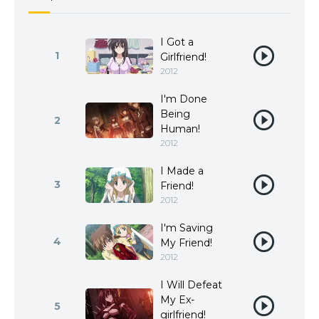
I Got a
1
Girlfriend!
2012
I'm Done
Being
2
Human!
2012
I Made a
3
Friend!
2012
I'm Saving
4
My Friend!
2012
I Will Defeat
My Ex-
5
girlfriend!