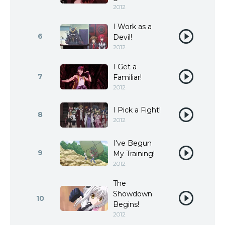
2012
I Work as a
6
Devil!
2012
I Get a
7
Familiar!
2012
I Pick a Fight!
8
2012
I've Begun
9
My Training!
2012
The
Showdown
10
Begins!
2012