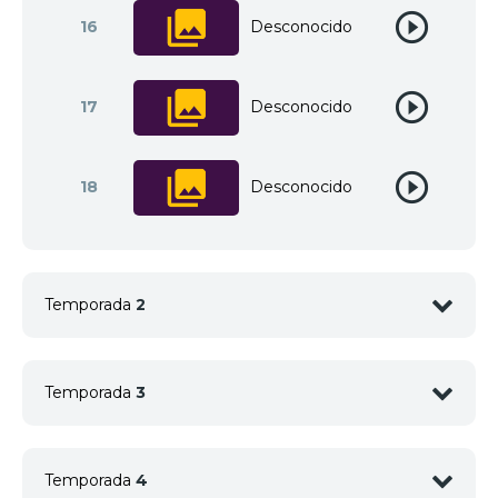
16
Desconocido
17
Desconocido
18
Desconocido
Temporada
2
1
<img src="//image.tmdb.org/t/p/w92/mrFC2SVhGp
Temporada
3
1
<img src="//image.tmdb.org/t/p/w92/sjxIJJJADF
Temporada
4
2
<img src="//image.tmdb.org/t/p/w92/reQrIKSEuLC