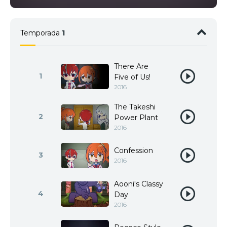
Temporada
1
There Are
1
Five of Us!
2016
The Takeshi
2
Power Plant
2016
Confession
3
2016
Aooni's Classy
4
Day
2016