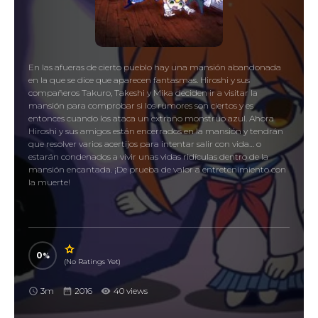
En las afueras de cierto pueblo hay una mansión abandonada
en la que se dice que aparecen fantasmas. Hiroshi y sus
compañeros Takuro, Takeshi y Mika deciden ir a visitar la
mansión para comprobar si los rumores son ciertos y es
entonces cuando los ataca un extraño monstruo azul. Ahora
Hiroshi y sus amigos están encerrados en la mansión y tendrán
que resolver varios acertijos para intentar salir con vida… o
estarán condenados a vivir unas vidas ridículas dentro de la
mansión encantada. ¡De prueba de valor a entretenimiento con
la muerte!
0
(No Ratings Yet)
3m
2016
40 views