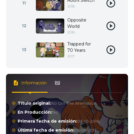
Aooni Switch
11
2016
Opposite
12
World
2016
Trapped for
13
70 Years
2017
Información
Título original:
Ao Oni The Animation
En Producción:
No
Primera fecha de emisión:
03-10-2016
Última fecha de emisión:
09-01-2017