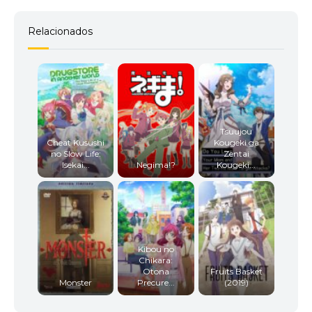
Relacionados
Tsuujou
Cheat Kusushi
Kougeki ga
no Slow Life:
Zentai
Isekai...
Negima!?
Kougeki...
Kibou no
Chikara:
Otona
Fruits Basket
Monster
Precure...
(2019)