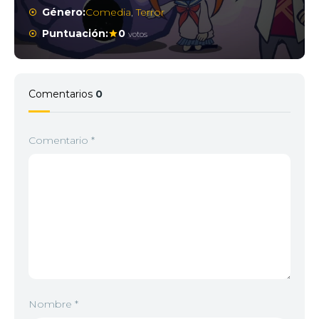
Género:
Comedia
,
Terror
Puntuación:
0
votos
Comentarios
0
Comentario
*
Nombre
*