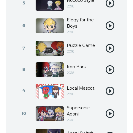
Rococo Style
5
2016
Elegy for the
6
Boys
2016
Puzzle Game
7
2016
Iron Bars
8
2016
Local Mascot
9
2016
Supersonic
10
Aooni
2016